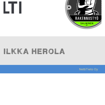
NettiTieto Oy