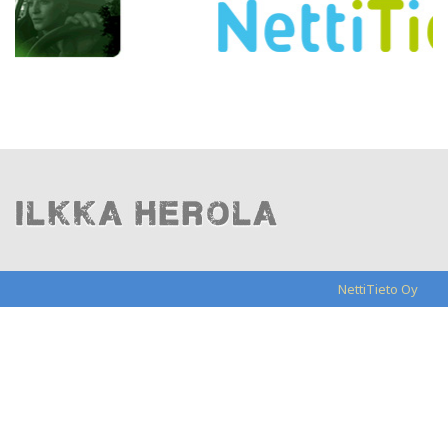
NettiTieto Oy