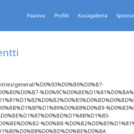
Pääsivu
Profiili
Kuvagalleria
Sponsor
ntti
om/entries/general/%D0%93%D0%B0%D0%B7-
0%B0%D0%B7-%D0%9C%D0%BE%D1%81%D0%BA%
D1%81%D1%82%D0%B2%D0%B5%D0%BD%D0%BD%
0%BB%D1%8F%D1%89%D0%B8%D0%B9-%D0%B3%
D0%BE%D1%87%D0%BD%D1%8B%D1%85-
0%BE%D0%B2-%D0%B8-%D0%B2%D0%B5%D1%81
D1%80%D0%B8%D0%BD%D0%BE%D0%BA