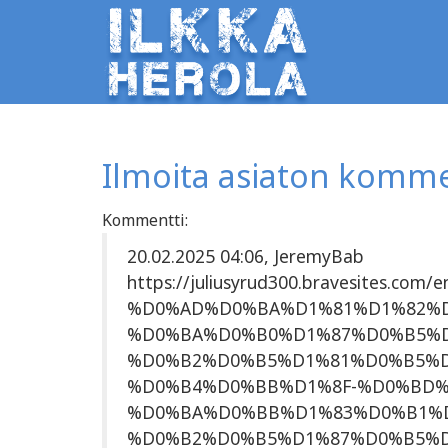
Ilmoita asiaton komme
Kommentti:
20.02.2025 04:06, JeremyBab
https://juliusyrud300.bravesites.c
%D0%AD%D0%BA%D1%81%D1%82%D
%D0%BA%D0%B0%D1%87%D0%B5%
%D0%B2%D0%B5%D1%81%D0%B5%D
%D0%B4%D0%BB%D1%8F-%D0%BD%
%D0%BA%D0%BB%D1%83%D0%B1%D
%D0%B2%D0%B5%D1%87%D0%B5%