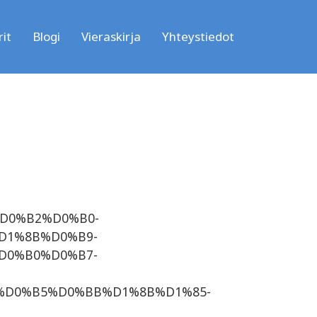
it
Blogi
Vieraskirja
Yhteystiedot
D0%B2%D0%B0-
D1%8B%D0%B9-
D0%B0%D0%B7-
%D0%B5%D0%BB%D1%8B%D1%85-