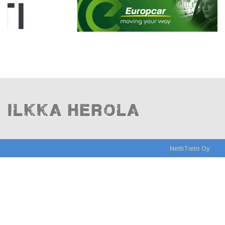
NettiTieto Oy