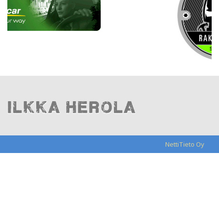
NettiTieto Oy