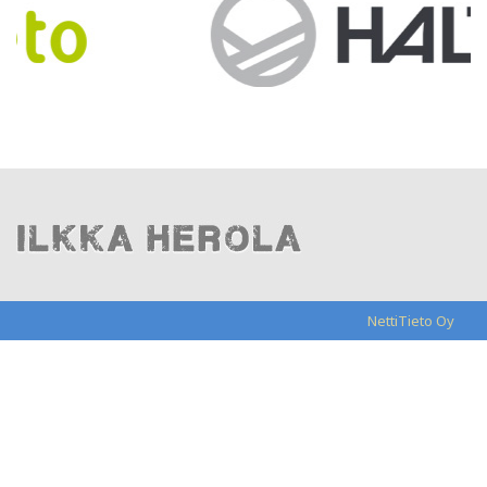
NettiTieto Oy