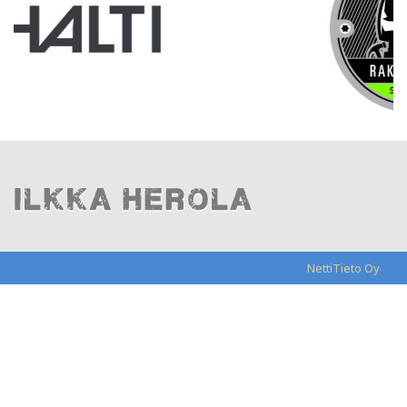
NettiTieto Oy