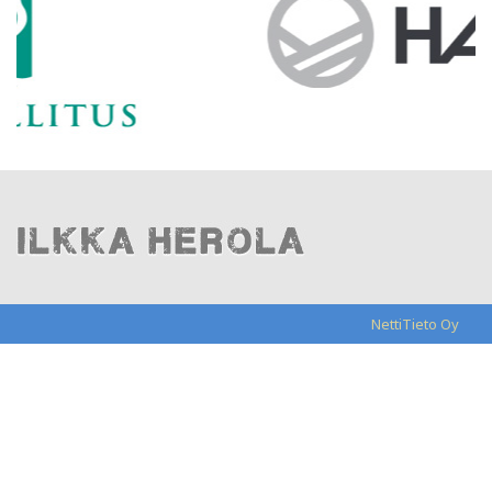
NettiTieto Oy