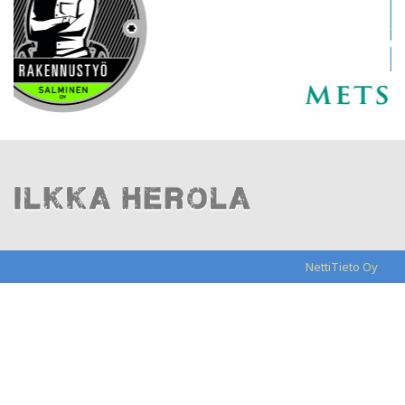
NettiTieto Oy