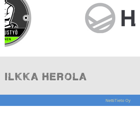
NettiTieto Oy