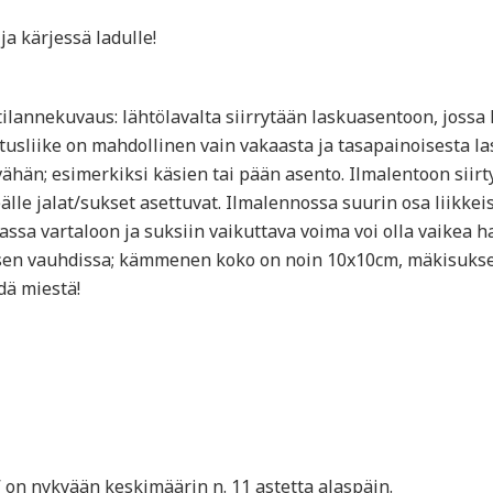
ja kärjessä ladulle!
ilannekuvaus: lähtölavalta siirrytään laskuasentoon, jossa
tusliike on mahdollinen vain vakaasta ja tasapainoisesta 
 vähän; esimerkiksi käsien tai pään asento. Ilmalentoon siir
älle jalat/sukset asettuvat. Ilmalennossa suurin osa liikkei
lmassa vartaloon ja suksiin vaikuttava voima voi olla vaikea
asen vauhdissa; kämmenen koko on noin 10x10cm, mäkisuksen
dä miestä!
 on nykyään keskimäärin n. 11 astetta alaspäin.