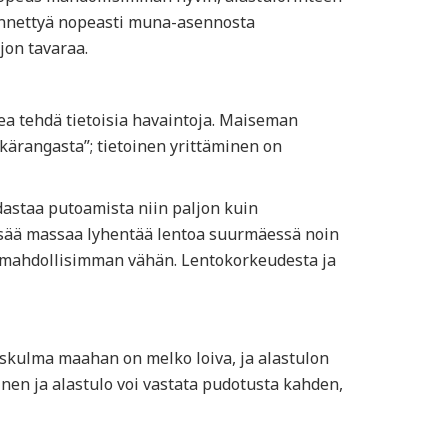
äännettyä nopeasti muna-asennosta
jon tavaraa.
ea tehdä tietoisia havaintoja. Maiseman
lkärangasta”; tietoinen yrittäminen on
dastaa putoamista niin paljon kuin
lisää massaa lyhentää lentoa suurmäessä noin
tä mahdollisimman vähän. Lentokorkeudesta ja
skulma maahan on melko loiva, ja alastulon
oinen ja alastulo voi vastata pudotusta kahden,