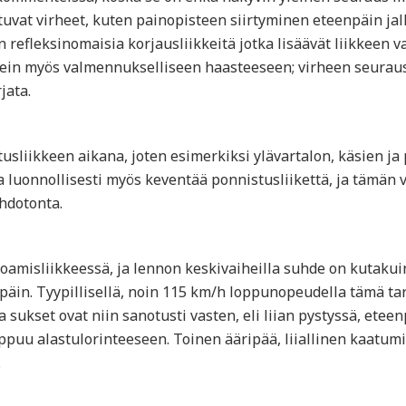
uvat virheet, kuten painopisteen siirtyminen eteenpäin jalk
refleksinomaisia korjausliikkeitä jotka lisäävät liikkeen 
sein myös valmennukselliseen haasteeseen; virheen seuraus
rjata.
usliikkeen aikana, joten esimerkiksi ylävartalon, käsien ja
a luonnollisesti myös keventää ponnistusliikettä, ja tämän 
hdotonta.
amisliikkeessä, ja lennon keskivaiheilla suhde on kutakuin
äin. Tyypillisellä, noin 115 km/h loppunopeudella tämä tar
a sukset ovat niin sanotusti vasten, eli liian pystyssä, ete
 tippuu alastulorinteeseen. Toinen ääripää, liiallinen kaatu
.