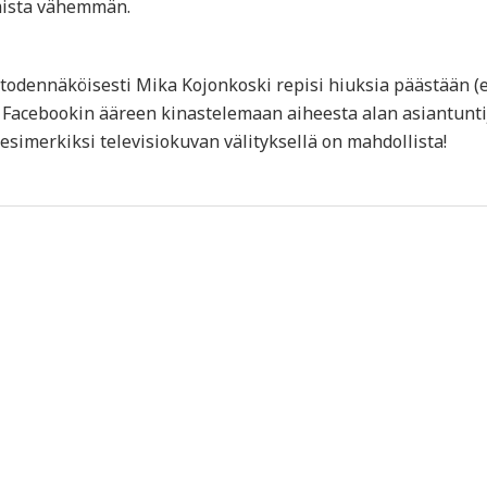
amista vähemmän.
ja todennäköisesti Mika Kojonkoski repisi hiuksia päästään 
 Facebookin ääreen kinastelemaan aiheesta alan asiantunti
simerkiksi televisiokuvan välityksellä on mahdollista!