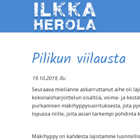
Pilikun viilausta
19.10.2019, Ilu
Seuraava mieliänne askarruttanut aihe oli laj
kokonaisharjoittelun sisältöä, voima- ja kestä
purkamisen mäkihyppysuorituksesta, jota pyr
lopussa niille, joita asian tarkempi pohdinta 
Mäkihyppy on kahdesta lajistamme luonnollise