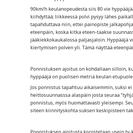
90km/h keulanopeudesta siis 80 vie hyppääjää
kiihdyttää; liikkeessä polvi pysyy lähes paik
tapahduttava niin, ettei painopiste jalkapohj
eteenpäin, koska kitka eteen-taakse suunnassa
jääkiekkokaukalossa paljasjaloin. Hyppääjä v
kiertymisen polven yli. Tämä näyttää eteenpäi
Ponnistuksen ajoitus on kohdallaan silloin, ku
hyppääjä on puolisen metriä keulan etupuolel
Jos ponnistus tapahtuu aikaisemmin, suksi ei
heittosuunnasssa alaspäin josta seuraa ”tyhj
ponnistus, myös huomattavasti yleisempi. Seu
siteen kiinnityskohta suksen keskipisteen tak
Ponnistuksen ajoitusta korostetaan usein tv-