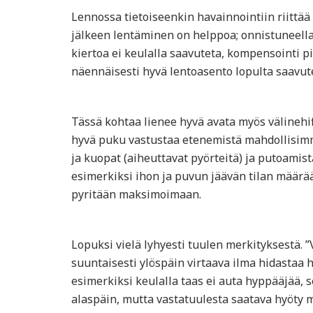
Lennossa tietoiseenkin havainnointiin riittää
jälkeen lentäminen on helppoa; onnistuneella
kiertoa ei keulalla saavuteta, kompensointi p
näennäisesti hyvä lentoasento lopulta saavu
Tässä kohtaa lienee hyvä avata myös välinehi
hyvä puku vastustaa etenemistä mahdollisimm
ja kuopat (aiheuttavat pyörteitä) ja putoamist
esimerkiksi ihon ja puvun jäävän tilan määrä
pyritään maksimoimaan.
Lopuksi vielä lyhyesti tuulen merkityksestä. 
suuntaisesti ylöspäin virtaava ilma hidastaa 
esimerkiksi keulalla taas ei auta hyppääjää, 
alaspäin, mutta vastatuulesta saatava hyöty 