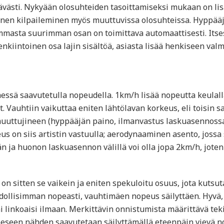
västi. Nykyään olosuhteiden tasoittamiseksi mukaan on lisät
inen kilpaileminen myös muuttuvissa olosuhteissa. Hyppääj
ommasta suurimman osan on toimittava automaattisesti. Itse
nkiintoinen osa lajin sisältöä, asiasta lisää henkiseen va
ssä saavutetulla nopeudella. 1km/h lisää nopeutta keulall
et. Vauhtiin vaikuttaa eniten lähtölavan korkeus, eli toisin
muuttujineen (hyppääjän paino, ilmanvastus laskuasennossa
s on siis artistin vastuulla; aerodynaaminen asento, jossa 
n ja huonon laskuasennon välillä voi olla jopa 2km/h, jote
n sitten se vaikein ja eniten spekuloitu osuus, jota kutsut
ollisimman nopeasti, vauhtimäen nopeus säilyttäen. Hyvä, o
 linkoaisi ilmaan. Merkittävin onnistumista määrittävä teki
eseen nähden saavutetaan säilyttämällä eteenpäin vievä n