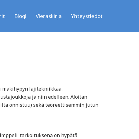
it
Blogi
Vieraskirja
Yhteystiedot
i mäkihypyn lajitekniikkaa,
ustajoukkoja ja niin edelleen. Aloitan
lta onnistuu) sekä teoreettisemmin jutun
imppeli; tarkoituksena on hypätä