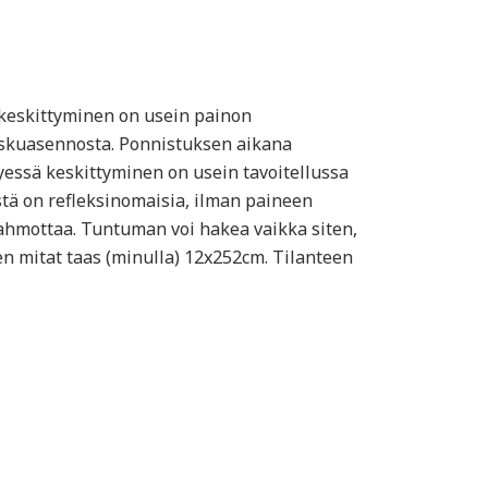
 keskittyminen on usein painon
laskuasennosta. Ponnistuksen aikana
tyessä keskittyminen on usein tavoitellussa
stä on refleksinomaisia, ilman paineen
 hahmottaa. Tuntuman voi hakea vaikka siten,
 mitat taas (minulla) 12x252cm. Tilanteen