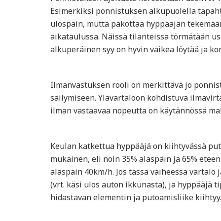
Esimerkiksi ponnistuksen alkupuolella tapaht
ulospäin, mutta pakottaa hyppääjän tekemään 
aikataulussa. Näissä tilanteissa törmätään u
alkuperäinen syy on hyvin vaikea löytää ja ko
Ilmanvastuksen rooli on merkittävä jo ponnist
säilymiseen. Ylävartaloon kohdistuva ilmavirt
ilman vastaavaa nopeutta on käytännössä ma
Keulan katkettua hyppääjä on kiihtyvässä puto
mukainen, eli noin 35% alaspäin ja 65% eteenp
alaspäin 40km/h. Jos tässä vaiheessa vartalo j
(vrt. käsi ulos auton ikkunasta), ja hyppääjä
hidastavan elementin ja putoamisliike kiihtyy