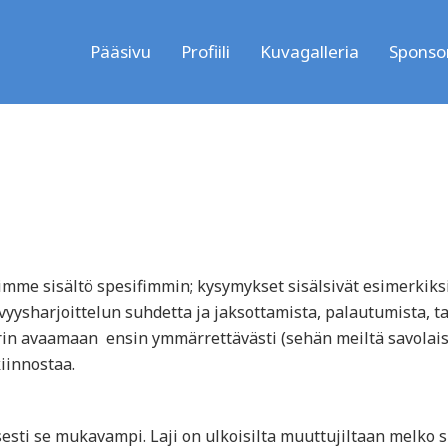
Pääsivu
Profiili
Kuvagalleria
Sponsor
imme sisältö spesifimmin; kysymykset sisälsivät esimerkiks
vyysharjoittelun suhdetta ja jaksottamista, palautumista, ta
in avaamaan ensin ymmärrettävästi (sehän meiltä savolaisi
kiinnostaa.
sti se mukavampi. Laji on ulkoisilta muuttujiltaan melko s