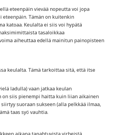
ellä eteenpäin vievää nopeutta voi jopa
yli eteenpäin. Tämän on kuitenkin
 katoaa. Keulalta ei siis voi hypätä
 maksimimittaista tasaloikkaa
 voima aiheuttaa edellä mainitun painopisteen
a keulalta. Tämä tarkoittaa sitä, että itse
elä ladulla) vaan jatkaa keulan
on siis pienempi haitta kuin liian aikainen
siirtyy suoraan sukseen (alla pelkkää ilmaa,
Tämä taas syö vauhtia.
kkeen aikana tapahtuvista virheistä.