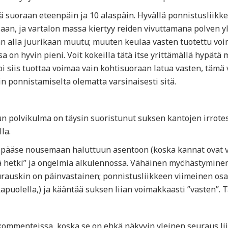
 suoraan eteenpäin ja 10 alaspäin. Hyvällä ponnistusliikke
allaan, ja vartalon massa kiertyy reiden vivuttamana polven 
an alla juurikaan muutu; muuten keulaa vasten tuotettu voima
 on hyvin pieni. Voit kokeilla tätä itse yrittämällä hypätä
oi siis tuottaa voimaa vain kohtisuoraan latua vasten, tämä
n ponnistamiselta olematta varsinaisesti sitä.
n polvikulma on täysin suoristunut suksen kantojen irrotess
la.
 pääse nousemaan haluttuun asentoon (koska kannat ovat vi
ä hetki” ja ongelmia alkulennossa. Vähäinen myöhästyminen 
rauskin on päinvastainen; ponnistusliikkeen viimeinen osa 
apuolella,) ja kääntää suksen liian voimakkaasti ”vasten”. 
kommenteissa, koska se on ehkä näkyvin yleinen seuraus lii