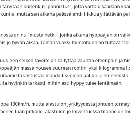
n tarvitaan kuitenkin ”ponnistus”, jotta vartalo saadaan k
ekuntia, mutta sen aikana päässä ehtii liikkua yllättävän pal
osta on ns. ”musta hetki”, jonka aikana hyppääjän on vaik
mis jo hyvän aikaa. Tämän vuoksi toimintojen on tultava ”se
s. Sen selkeä tavoite on säilyttää vauhtia eteenpäin ja hi
 hyppääjän massa nousee suureen rooliin, yksi kilogramma 
tä putoamista vastustaa mahdollisimman paljon ja etenemis
a hyvinkin tarkasti, mihin asti hyppy tulee lentämään.
jopa 130km/h, mutta alastulon jyrkkyydestä johtuen törmäy
menee liian pitkälle, alastulon jo loiventuessa tilanne on t