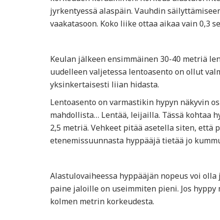
jyrkentyessä alaspäin. Vauhdin säilyttämisee
vaakatasoon. Koko liike ottaa aikaa vain 0,3 s
Keulan jälkeen ensimmäinen 30-40 metriä lenn
uudelleen valjetessa lentoasento on ollut val
yksinkertaisesti liian hidasta.
Lentoasento on varmastikin hypyn näkyvin osuu
mahdollista… Lentää, leijailla. Tässä kohtaa
2,5 metriä. Vehkeet pitää asetella siten, et
etenemissuunnasta hyppääjä tietää jo kummull
Alastulovaiheessa hyppääjän nopeus voi olla 
paine jaloille on useimmiten pieni. Jos hyppy 
kolmen metrin korkeudesta.