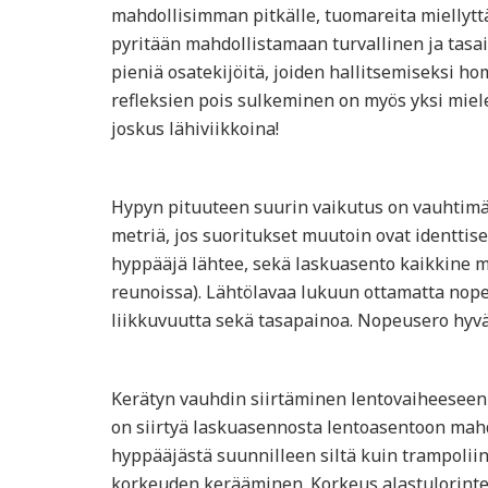
mahdollisimman pitkälle, tuomareita miellyttä
pyritään mahdollistamaan turvallinen ja tasa
pieniä osatekijöitä, joiden hallitsemiseksi h
refleksien pois sulkeminen on myös yksi miele
joskus lähiviikkoina!
Hypyn pituuteen suurin vaikutus on vauhtimäe
metriä, jos suoritukset muutoin ovat identtis
hyppääjä lähtee, sekä laskuasento kaikkine 
reunoissa). Lähtölavaa lukuun ottamatta nopeu
liikkuvuutta sekä tasapainoa. Nopeusero hyvä
Kerätyn vauhdin siirtäminen lentovaiheeseen o
on siirtyä laskuasennosta lentoasentoon mahd
hyppääjästä suunnilleen siltä kuin trampoliini
korkeuden kerääminen. Korkeus alastulorinte