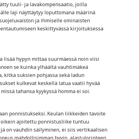
ty tuuli- ja lavakompensaatio, joilla
älle laji näyttäytyy loputtomana määrinä
suojeluvaiston ja ihmiselle ominaisten
lmentautumiseen keskittyvässä kirjoituksessa
a lisää hypyn mittaa suurmäessä noin viisi
 sanoen se kuinka ylhäältä vauhtimäkeä
, kitka suksien pohjassa sekä ladun
sukset kulkevat keskellä latua vaatii hyvää
n missä tahansa kyykyssä homma ei soi.
aan ponnistukseksi. Keulan liikkeiden tavoite
ikein ajoitettu ponnistusliike tuntuu
jä on vauhdin säilyminen, ei siis vertikaalisen
opeus mahdollisimman hyvin, alastulorinteen