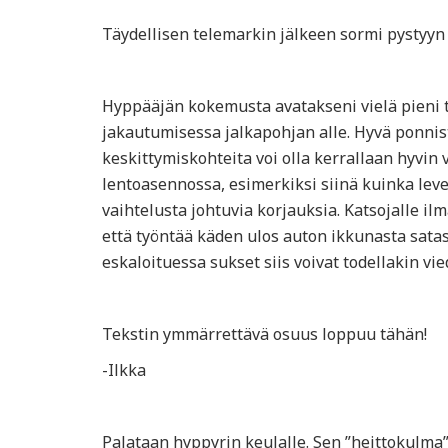
Täydellisen telemarkin jälkeen sormi pystyyn 
Hyppääjän kokemusta avatakseni vielä pieni t
jakautumisessa jalkapohjan alle. Hyvä ponnis
keskittymiskohteita voi olla kerrallaan hyvin
lentoasennossa, esimerkiksi siinä kuinka leve
vaihtelusta johtuvia korjauksia. Katsojalle i
että työntää käden ulos auton ikkunasta sat
eskaloituessa sukset siis voivat todellakin vie
Tekstin ymmärrettävä osuus loppuu tähän!
-Ilkka
Palataan hyppyrin keulalle. Sen ”heittokulma”