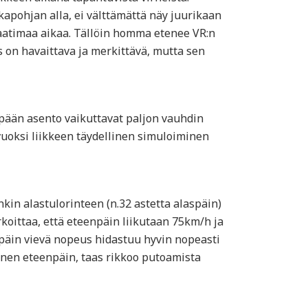
apohjan alla, ei välttämättä näy juurikaan
vaatimaa aikaa. Tällöin homma etenee VR:n
 on havaittava ja merkittävä, mutta sen
 pään asento vaikuttavat paljon vauhdin
vuoksi liikkeen täydellinen simuloiminen
kin alastulorinteen (n.32 astetta alaspäin)
koittaa, että eteenpäin liikutaan 75km/h ja
enpäin vievä nopeus hidastuu hyvin nopeasti
minen eteenpäin, taas rikkoo putoamista