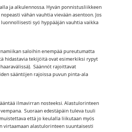
lalla ja alkulennossa. Hyvän ponnistusliikkeen
 nopeasti vähän vauhtia vievään asentoon. Jos
 luonnollisesti syö hyppääjän vauhtia vaikka
odynamiikan saloihin enempää pureutumatta
hidastavia tekijöitä ovat esimerkiksi rypyt
 haaravälissä). Säännöt rajoittavat
iden sääntöjen rajoissa puvun pinta-ala
kääntää ilmavirran nosteeksi. Alastulorinteen
loivempana. Suoraan edestäpäin tuleva tuuli
muistettava että jo keulalla liikutaan myös
an virtaamaan alastulorinteen suuntaisesti