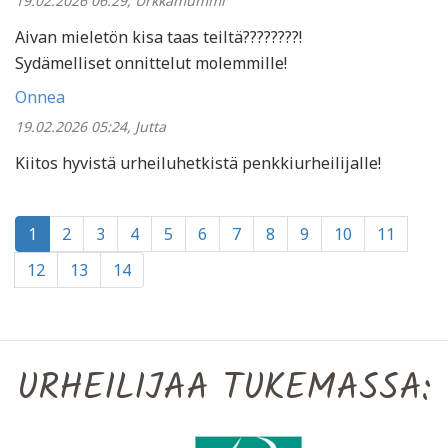
19.02.2026 06:29, Urkkamummi
Aivan mieletön kisa taas teiltä????????!
Sydämelliset onnittelut molemmille!
Onnea
19.02.2026 05:24, Jutta
Kiitos hyvistä urheiluhetkistä penkkiurheilijalle!
1
2
3
4
5
6
7
8
9
10
11
12
13
14
URHEILIJAA TUKEMASSA: