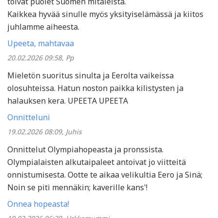
toivat puolet Suomen mitaleista.
Kaikkea hyvää sinulle myös yksityiselämässä ja kiitos
juhlamme aiheesta.
Upeeta, mahtavaa
20.02.2026 09:58, Pp
Mieletön suoritus sinulta ja Eerolta vaikeissa
olosuhteissa. Hatun noston paikka kilistysten ja
halauksen kera. UPEETA UPEETA
Onnitteluni
19.02.2026 08:09, Juhis
Onnittelut Olympiahopeasta ja pronssista.
Olympialaisten alkutaipaleet antoivat jo viitteitä
onnistumisesta. Ootte te aikaa velikultia Eero ja Sinä;
Noin se piti mennäkin; kaverille kans'!
Onnea hopeasta!