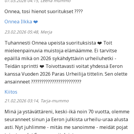
07.03.2026 04:15, Leena mummo
Onnea, tosi hienot suoritukset ????
Onnea Ilkka ❤️
23.02.2026 05:48, Merja
Tuhannesti Onnea upeista suorituksista ❤️ Toit
mieleenpainuvia muistoja elämäämme. Ei tarvitse
epäillä mikä on 2026 sykähdyttävin urheiluhetki -
Teidän sprintti ❤️ Toivottavasti voitat yhdessä Eeron
kanssa Vuoden 2026 Paras Urheilija tittelin. Sen olette
ansainneet ????????????????????????
Kiitos
21.02.2026 03:14, Tarja-mummo
Minä ja ystävättäreni, keski-ikä noin 70 vuotta, olemme
seuranneet sinun ja Eeron julkista urheilu-uraa alusta
asti. Nyt juhlimme - mitäs me sanoimme - meidät pojat