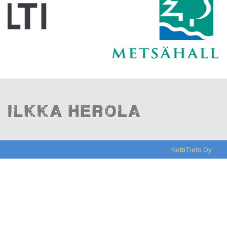
NettiTieto Oy