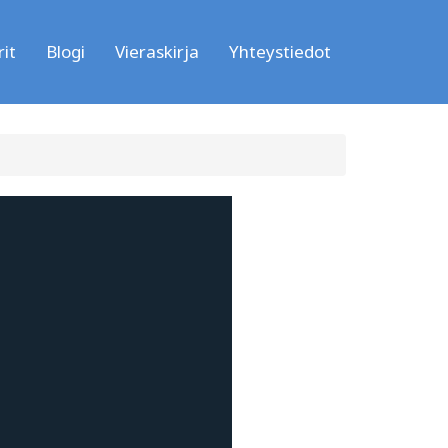
it
Blogi
Vieraskirja
Yhteystiedot